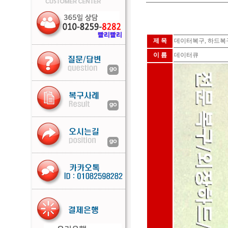
제 목
데이터복구, 하드복구
이 름
데이터큐