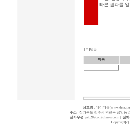
빠른 결과를 
[ㅁ]댓글
이름
상호명
: 데이터큐(www.dataq.kr
주소
: 전라북도 전주시 덕진구 금암동 214
전자우편
:pc8282com@naver.com |
전화
Copyright(c