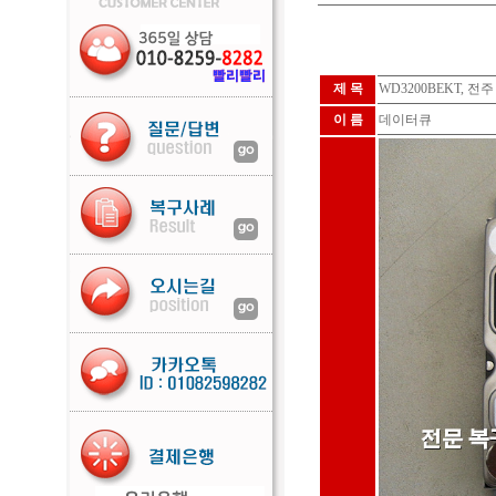
제 목
WD3200BEKT,
이 름
데이터큐