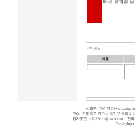
빠른 결과를 
[ㅁ]댓글
이름
상호명
: 데이터큐(www.dataq.kr
주소
: 전라북도 전주시 덕진구 금암동 214
전자우편
:pc8282com@naver.com |
전화
Copyright(c