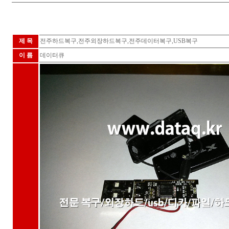
제 목
전주하드복구,전주외장하드복구,전주데이터복구,USB복구
이 름
데이터큐