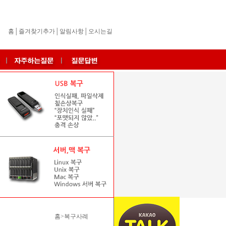
홈
│
즐겨찾기추가
│
알림사항
│
오시는길
홈>복구사례