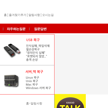
홈
│
즐겨찾기추가
│
알림사항
│
오시는길
홈>알림사항