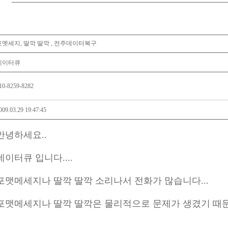
포멧세지, 딸깍 딸깍 , 전주데이터복구
데이터큐
10-8259-8282
009.03.29 19:47:45
안녕하세요..
데이터큐 입니다....
포맷메세지나 딸깍 딸깍 소리나서 전화가 많습니다...
포맷메세지나 딸깍 딸깍은 물리적으로 문제가 생겼기 때문