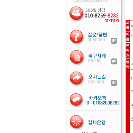
제
목
이
름
연
0
락
처
날
2
짜